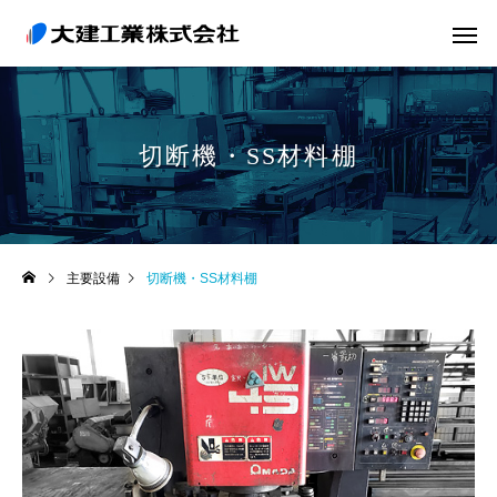
切断機・SS材料棚
主要設備
切断機・SS材料棚
実績紹介
実績紹介
SS材厚板機械架台
製缶運搬部品