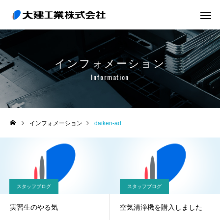
インフォメーション
Information
インフォメーション
daiken-ad
実績紹介
実績紹介
SS材厚板機械架台
製缶運搬部品
スタッフブログ
スタッフブログ
実習生のやる気
空気清浄機を購入しました